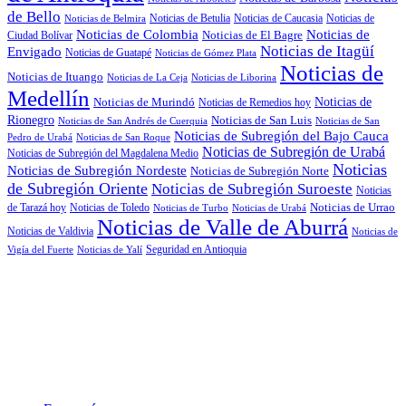
de Bello
Noticias de Betulia
Noticias de Caucasia
Noticias de
Noticias de Belmira
Noticias de
Noticias de Colombia
Noticias de El Bagre
Ciudad Bolívar
Noticias de Itagüí
Envigado
Noticias de Guatapé
Noticias de Gómez Plata
Noticias de
Noticias de Ituango
Noticias de La Ceja
Noticias de Liborina
Medellín
Noticias de
Noticias de Murindó
Noticias de Remedios hoy
Rionegro
Noticias de San Luis
Noticias de San Andrés de Cuerquia
Noticias de San
Noticias de Subregión del Bajo Cauca
Pedro de Urabá
Noticias de San Roque
Noticias de Subregión de Urabá
Noticias de Subregión del Magdalena Medio
Noticias
Noticias de Subregión Nordeste
Noticias de Subregión Norte
de Subregión Oriente
Noticias de Subregión Suroeste
Noticias
Noticias de Urrao
de Tarazá hoy
Noticias de Toledo
Noticias de Turbo
Noticias de Urabá
Noticias de Valle de Aburrá
Noticias de Valdivia
Noticias de
Seguridad en Antioquia
Vigía del Fuerte
Noticias de Yalí