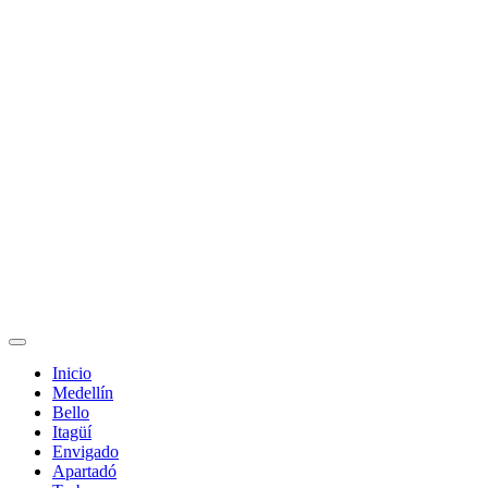
Inicio
Medellín
Bello
Itagüí
Envigado
Apartadó