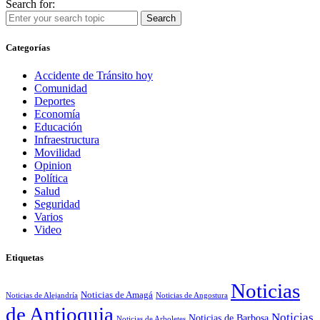
Search for:
Search
Categorías
Accidente de Tránsito hoy
Comunidad
Deportes
Economía
Educación
Infraestructura
Movilidad
Opinion
Política
Salud
Seguridad
Varios
Video
Etiquetas
Noticias
Noticias de Amagá
Noticias de Alejandría
Noticias de Angostura
de Antioquia
Noticias
Noticias de Barbosa
Noticias de Arboletes