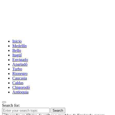
Inicio
Medellín
Bello
Itagüí
Envigado
Apartadó
Turbo
Rionegro
Caucasia
Caldas
Chigorodó
Antioquia
Search for:
Search