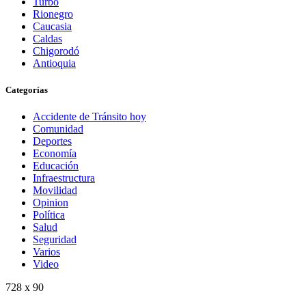
Turbo
Rionegro
Caucasia
Caldas
Chigorodó
Antioquia
Categorías
Accidente de Tránsito hoy
Comunidad
Deportes
Economía
Educación
Infraestructura
Movilidad
Opinion
Política
Salud
Seguridad
Varios
Video
728 x 90