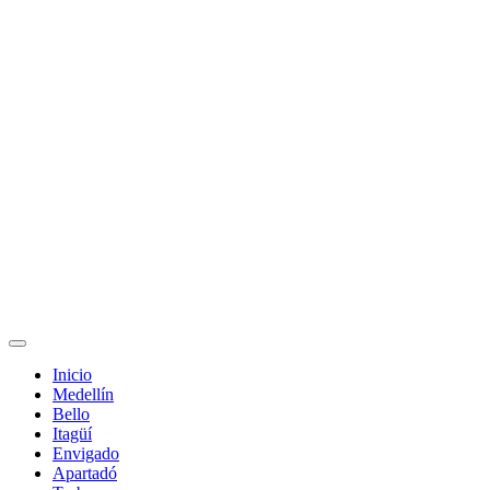
Inicio
Medellín
Bello
Itagüí
Envigado
Apartadó