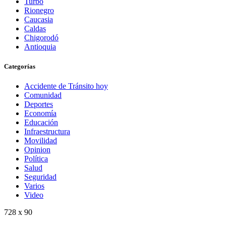
Turbo
Rionegro
Caucasia
Caldas
Chigorodó
Antioquia
Categorías
Accidente de Tránsito hoy
Comunidad
Deportes
Economía
Educación
Infraestructura
Movilidad
Opinion
Política
Salud
Seguridad
Varios
Video
728 x 90