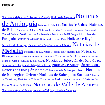
Etiquetas
Noticias
Noticias de Amagá
Noticias de Alejandría
Noticias de Angostura
de Antioquia
Noticias
Noticias de Barbosa
Noticias de Arboletes
de Bello
Noticias de Betulia
Noticias de Caucasia
Noticias de
Noticias de Belmira
Noticias de
Noticias de Colombia
Noticias de El Bagre
Ciudad Bolívar
Noticias de Itagüí
Envigado
Noticias de Guatapé
Noticias de Gómez Plata
Noticias de
Noticias de Ituango
Noticias de La Ceja
Noticias de Liborina
Medellín
Noticias de
Noticias de Murindó
Noticias de Remedios hoy
Rionegro
Noticias de San Luis
Noticias de San Andrés de Cuerquia
Noticias de San
Noticias de Subregión del Bajo Cauca
Noticias de San Roque
Pedro de Urabá
Noticias de Subregión de Urabá
Noticias de Subregión del Magdalena Medio
Noticias
Noticias de Subregión Nordeste
Noticias de Subregión Norte
de Subregión Oriente
Noticias de Subregión Suroeste
Noticias
Noticias de
Noticias de Turbo
de Tarazá hoy
Noticias de Toledo
Noticias de Urabá
Noticias de Valle de Aburrá
Urrao
Noticias de Valdivia
Seguridad en Antioquia
Noticias de Vigía del Fuerte
Noticias de Yalí