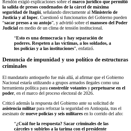
Rendón exigió explicaciones sobre el
marco jurídico que permitió
la salida de presos condenados de la cárcel de máxima
seguridad de Itagüí
, señalando directamente al
Ministerio de
Justicia y al Inpec
. Cuestionó si funcionarios del Gobierno pueden
“
sacar presos a su antojo
”, y advirtió sobre el
manoseo del Poder
Judicial
en medio de un clima de tensión institucional.
“
Esto es una democracia y hay separación de
poderes. Respeten a las víctimas, a los soldados, a
los policías y a las instituciones
”, enfatizó.
Denuncia de impunidad y uso político de estructuras
criminales
El mandatario antioqueño fue más allá, al afirmar que el Gobierno
Nacional estaría utilizando a grupos armados ilegales como una
herramienta política para
constreñir votantes
y
perpetuarse en el
poder
, en el marco del proceso electoral de 2026.
Criticó además la respuesta del Gobierno ante su solicitud de
asistencia militar
para reforzar la seguridad en Antioquia, tras el
asesinato de
nueve policías y seis militares
en lo corrido del año:
“
¿Cuál fue la respuesta? Sacar criminales de las
cárceles y subirlos a la tarima con el presidente