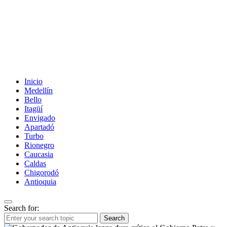
Inicio
Medellín
Bello
Itagüí
Envigado
Apartadó
Turbo
Rionegro
Caucasia
Caldas
Chigorodó
Antioquia
Search for:
Search