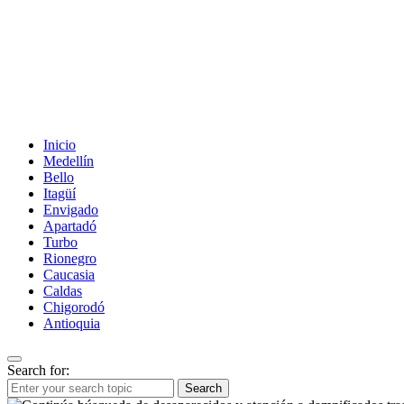
Inicio
Medellín
Bello
Itagüí
Envigado
Apartadó
Turbo
Rionegro
Caucasia
Caldas
Chigorodó
Antioquia
Search for:
Search