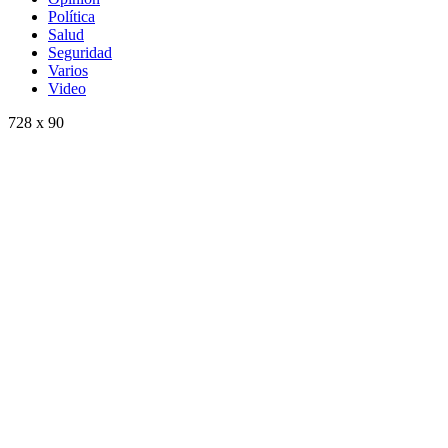
Política
Salud
Seguridad
Varios
Video
728 x 90