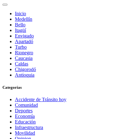
Inicio
Medellín
Bello
Itagüí
Envigado
Apartadó
Turbo
Rionegro
Caucasia
Caldas
Chigorodó
Antioquia
Categorías
Accidente de Tránsito hoy
Comunidad
Deportes
Economía
Educación
Infraestructura
Movilidad
Opinion