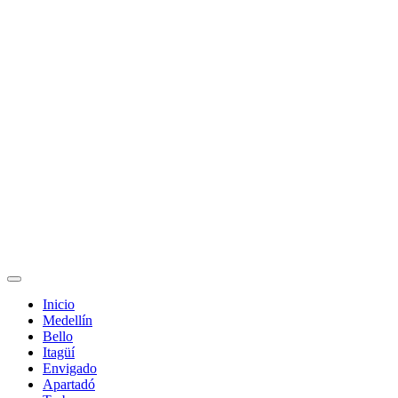
Inicio
Medellín
Bello
Itagüí
Envigado
Apartadó