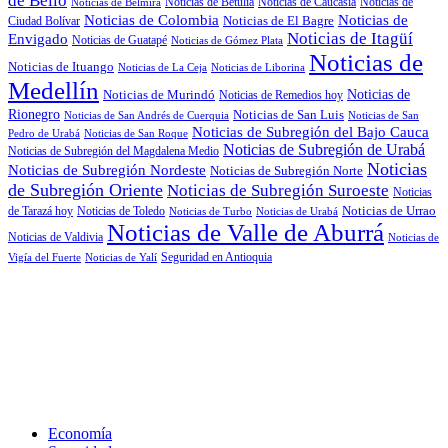
de Bello
Noticias de Betulia
Noticias de Caucasia
Noticias de
Noticias de Belmira
Noticias de
Noticias de Colombia
Noticias de El Bagre
Ciudad Bolívar
Noticias de Itagüí
Envigado
Noticias de Guatapé
Noticias de Gómez Plata
Noticias de
Noticias de Ituango
Noticias de La Ceja
Noticias de Liborina
Medellín
Noticias de
Noticias de Murindó
Noticias de Remedios hoy
Rionegro
Noticias de San Luis
Noticias de San Andrés de Cuerquia
Noticias de San
Noticias de Subregión del Bajo Cauca
Pedro de Urabá
Noticias de San Roque
Noticias de Subregión de Urabá
Noticias de Subregión del Magdalena Medio
Noticias
Noticias de Subregión Nordeste
Noticias de Subregión Norte
de Subregión Oriente
Noticias de Subregión Suroeste
Noticias
Noticias de Urrao
de Tarazá hoy
Noticias de Toledo
Noticias de Turbo
Noticias de Urabá
Noticias de Valle de Aburrá
Noticias de Valdivia
Noticias de
Seguridad en Antioquia
Vigía del Fuerte
Noticias de Yalí
Economía