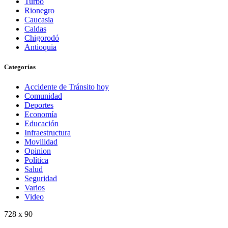
Turbo
Rionegro
Caucasia
Caldas
Chigorodó
Antioquia
Categorías
Accidente de Tránsito hoy
Comunidad
Deportes
Economía
Educación
Infraestructura
Movilidad
Opinion
Política
Salud
Seguridad
Varios
Video
728 x 90