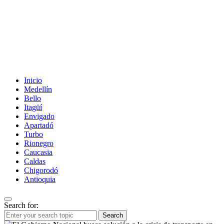
Inicio
Medellín
Bello
Itagüí
Envigado
Apartadó
Turbo
Rionegro
Caucasia
Caldas
Chigorodó
Antioquia
Search for:
Search