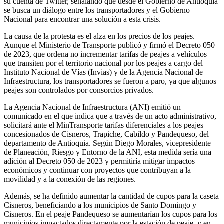
su cuenta de Twitter, señalando que desde el Gobierno de Antioquia
se busca un diálogo entre los transportadores y el Gobierno
Nacional para encontrar una solución a esta crisis.
La causa de la protesta es el alza en los precios de los peajes.
Aunque el Ministerio de Transporte publicó y firmó el Decreto 050
de 2023, que ordena no incrementar tarifas de peajes a vehículos
que transiten por el territorio nacional por los peajes a cargo del
Instituto Nacional de Vías (Invias) y de la Agencia Nacional de
Infraestructura, los transportadores se fueron a paro, ya que algunos
peajes son controlados por consorcios privados.
La Agencia Nacional de Infraestructura (ANI) emitió un
comunicado en el que indica que a través de un acto administrativo,
solicitará ante el MinTransporte tarifas diferenciales a los peajes
concesionados de Cisneros, Trapiche, Cabildo y Pandequeso, del
departamento de Antioquia. Según Diego Morales, vicepresidente
de Planeación, Riesgo y Entorno de la ANI, esta medida sería una
adición al Decreto 050 de 2023 y permitiría mitigar impactos
económicos y continuar con proyectos que contribuyan a la
movilidad y a la conexión de las regiones.
Además, se ha definido aumentar la cantidad de cupos para la caseta
Cisneros, beneficiando a los municipios de Santo Domingo y
Cisneros. En el peaje Pandequeso se aumentarían los cupos para los
municipios impactados directamente por la estación de peaje, y en