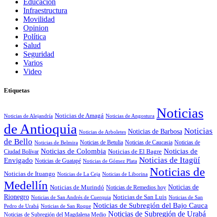
Educación
Infraestructura
Movilidad
Opinion
Política
Salud
Seguridad
Varios
Video
Etiquetas
Noticias
Noticias de Amagá
Noticias de Alejandría
Noticias de Angostura
de Antioquia
Noticias
Noticias de Barbosa
Noticias de Arboletes
de Bello
Noticias de Betulia
Noticias de Caucasia
Noticias de
Noticias de Belmira
Noticias de
Noticias de Colombia
Noticias de El Bagre
Ciudad Bolívar
Noticias de Itagüí
Envigado
Noticias de Guatapé
Noticias de Gómez Plata
Noticias de
Noticias de Ituango
Noticias de La Ceja
Noticias de Liborina
Medellín
Noticias de
Noticias de Murindó
Noticias de Remedios hoy
Rionegro
Noticias de San Luis
Noticias de San Andrés de Cuerquia
Noticias de San
Noticias de Subregión del Bajo Cauca
Pedro de Urabá
Noticias de San Roque
Noticias de Subregión de Urabá
Noticias de Subregión del Magdalena Medio