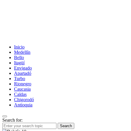
Inicio
Medellín
Bello
Itagüí
Envigado
Apartadó
Turbo
Rionegro
Caucasia
Caldas
Chigorodó
Antioquia
Search for:
Search