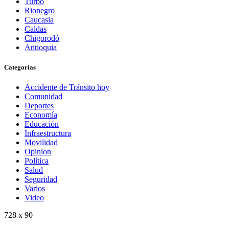
Turbo
Rionegro
Caucasia
Caldas
Chigorodó
Antioquia
Categorías
Accidente de Tránsito hoy
Comunidad
Deportes
Economía
Educación
Infraestructura
Movilidad
Opinion
Política
Salud
Seguridad
Varios
Video
728 x 90