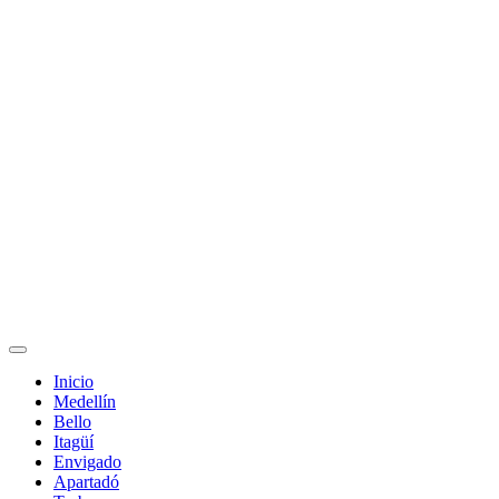
Inicio
Medellín
Bello
Itagüí
Envigado
Apartadó